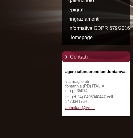
galleria foto
epigrafi
ringraziamenti
Informativa GDPR 679/2016
Homepage
Contatti
agenziafunebremilani.fontaniva.com
via maglio 55
fontaniva (PD) ITALIA
c.a.p. 35014
tel. (H 24) 0495940447 cell.
3473341764
aofmilan
i@live.i
t